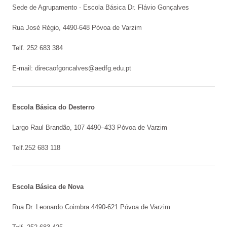
Sede de Agrupamento - Escola Básica Dr. Flávio Gonçalves
Órgãos de Gestão
Rua José Régio, 4490-648 Póvoa de Varzim
Documentos Orientadores
Telf. 252 683 384
Regulamento Interno
E-mail:
direcaofgoncalves@aedfg.edu.pt
Projeto Educativo
Calendário das Atividades do Agrupamento
Escola Básica do Desterro
Plano Anual de Atividades
Largo Raul Brandão, 107 4490–433 Póvoa de Varzim
Estratégia de Educação para a Cidadania na Escola
Telf.252 683 118
Critérios de Avaliação
Plano 21|23 Escola+
Escola Básica de Nova
Plano 23|24 Escola +
Rua Dr. Leonardo Coimbra 4490-621 Póvoa de Varzim
Avaliação externa 1.º Ciclo Avaliativo