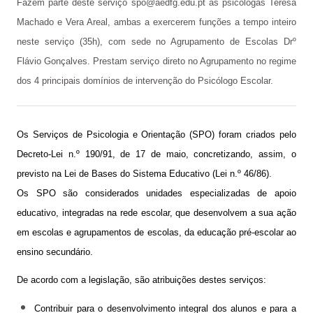
Fazem parte deste serviço
spo@aedfg.edu.pt
as psicólogas Teresa
Avaliação externa 2.º Ciclo Avaliativo
Machado e Vera Areal, ambas a exercerem funções a tempo inteiro
neste serviço (35h), com sede no Agrupamento de Escolas Drº
Autoavaliação
Flávio Gonçalves. Prestam serviço direto no Agrupamento no regime
PADDE - Plano de Ação para Desenvolvimento Digital da Escola
dos 4 principais domínios de intervenção do Psicólogo Escolar.
Canal de denúncias
Serviços Administrativos
Os Serviços de Psicologia e Orientação (SPO) foram criados pelo
Decreto-Lei n.º 190/91, de 17 de maio, concretizando, assim, o
Serviços de Psicologia e Orientação
previsto na Lei de Bases do Sistema Educativo (Lei n.º 46/86).
Biblioteca escolar
Os SPO são considerados unidades especializadas de apoio
educativo, integradas na rede escolar, que desenvolvem a sua ação
Jornal FGnotícias
em escolas e agrupamentos de escolas, da educação pré-escolar ao
Programa de voluntariado por docentes aposentados
ensino secundário.
PVPV+ Póvoa de Varzim Promove Valores
De acordo com a legislação, são atribuições destes serviços:
Plano de Formação
Contribuir para o desenvolvimento integral dos alunos e para a