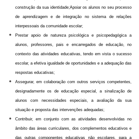
Calendário Escolar
construção da sua identidade;
Apoiar os alunos no seu processo
de aprendizagem e de integração no sistema de relações
Contacto
interpessoais da comunidade escolar;
ALUNOS
Prestar apoio de natureza psicológica e psicopedagógica a
alunos, professores, pais e encarregados de educação, no
Seguro Escolar
contexto das atividades educativas, tendo em vista o sucesso
Política de Privacidade e Proteção de Dados Pessoais
escolar, a efetiva igualdade de oportunidades e a adequação das
respostas educativas;
Matrículas 2024/2025
Assegurar, em colaboração com outros serviços competentes,
Manuais Escolares
designadamente os de educação especial, a sinalização de
Escola Digital - Kit Digital
alunos com necessidades especiais, a avaliação da sua
situação e proposta das intervenções adequadas;
E-mail institucional
Contribuir, em conjunto com as atividades desenvolvidas no
Acesso ao GIAE
âmbito das áreas curriculares, dos complementos educativos e
Pedido de justificação de faltas no GIAE
das outras componentes educativas não escolares, para a