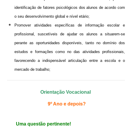
identificação de fatores psicológicos dos alunos de acordo com
Cartão do aluno
o seu desenvolvimento global e nível etário;
Carregar cartão - online
Promover atividades específicas de informação escolar e
profissional, suscetíveis de ajudar os alunos a situarem-se
Provas e Exames 25/26
perante as oportunidades disponíveis, tanto no domínio dos
Arquivo de Provas e Exames
estudos e formações como no das atividades profissionais,
IAVE - Informações Provas e Exames 2025/2026
favorecendo a indispensável articulação entre a escola e o
mercado de trabalho;
IAVE - Calendário 2025/2026
NOTÍCIAS
Orientação Vocacional
Podcasts
9º Ano e depois?
Jornal Online - FGnotícias
@flavio_AEDFG
Uma questão pertinente!