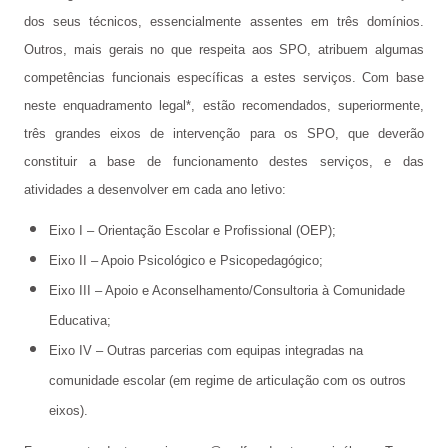
Órgãos de Gestão
dos seus técnicos, essencialmente assentes em três domínios.
Outros, mais gerais no que respeita aos SPO, atribuem algumas
Documentos Orientadores
competências funcionais específicas a estes serviços. Com base
Regulamento Interno
neste enquadramento legal*, estão recomendados, superiormente,
três grandes eixos de intervenção para os SPO, que deverão
Projeto Educativo
constituir a base de funcionamento destes serviços, e das
Calendário das Atividades do Agrupamento
atividades a desenvolver em cada ano letivo:
Plano Anual de Atividades
Eixo I – Orientação Escolar e Profissional (OEP);
Eixo II – Apoio Psicológico e Psicopedagógico;
Estratégia de Educação para a Cidadania na Escola
Eixo III – Apoio e Aconselhamento/Consultoria à Comunidade
Critérios de Avaliação
Educativa;
Plano 21|23 Escola+
Eixo IV – Outras parcerias com equipas integradas na
comunidade escolar (em regime de articulação com os outros
Plano 23|24 Escola +
eixos).
Avaliação externa 1.º Ciclo Avaliativo