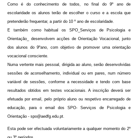
@be_abrir_livros
Como é do conhecimento de todos, no final do 9º ano de
escolaridade os alunos terão de escolher o curso e a escola que
CONCURSOS
pretenderão frequentar, a partir do 10 º ano de escolaridade.
E também como habitual os SPO_Serviços de Psicologia e
Bibliotecário
Orientação_ desenvolvem acções de Orientação Vocacional, junto
Psicologo(a)
dos alunos do 9ºano, com objetivo de promover uma orientação
vocacional consciente.
Docentes
Numa vertente mais pessoal, dirigida ao aluno, serão desenvolvidas
Não Docentes
sessões de aconselhamento, individual ou em pares, num número
Mediadora
variável de sessões, conforme a necessidade e tendo com base
resultados obtidos em testes vocacionais. A inscrição deverá ser
efetuada por email, pelo próprio aluno ou respetivo encarregado de
educação, para o email dos SPO- Serviços de Psicologia e
Orientação -
spo@aedfg.edu.pt
.
Esta pode ser efectuada voluntariamente a qualquer momento do 2º
ou 3º períodos.