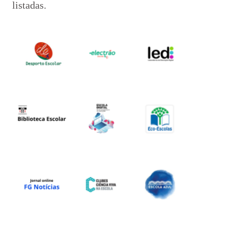
listadas.
Órgãos de Gestão
Documentos Orientadores
Regulamento Interno
Projeto Educativo
Calendário das Atividades do Agrupamento
Plano Anual de Atividades
Estratégia de Educação para a Cidadania na Escola
Critérios de Avaliação
Plano 21|23 Escola+
Plano 23|24 Escola +
Avaliação externa 1.º Ciclo Avaliativo