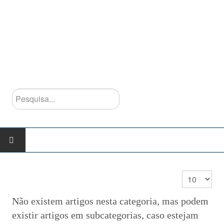
Pesquisa...
INÍCIO
Qtd. a mostra
AGRUPAMENTO
Não existem artigos nesta categoria, mas podem
existir artigos em subcategorias, caso estejam
Escolas do Agrupamento