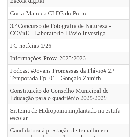
Escola digital
Avaliação externa 2.º Ciclo Avaliativo
Corta-Mato da CLDE do Porto
Autoavaliação
3.º Concurso de Fotografia de Natureza -
PADDE - Plano de Ação para Desenvolvimento Digital da Escola
CCVnE - Laboratório Flávio Investiga
Canal de denúncias
FG notícias 1/26
Serviços Administrativos
Informações-Prova 2025/2026
Serviços de Psicologia e Orientação
Podcast #Jovens Promessas da Flávio# 2.ª
Temporada Ep. 01 - Gonçalo Zamith
Biblioteca escolar
Constituição do Conselho Municipal de
Jornal FGnotícias
Educação para o quadriénio 2025/2029
Programa de voluntariado por docentes aposentados
Sistema de Hidroponia implantado na estufa
escolar
PVPV+ Póvoa de Varzim Promove Valores
Candidatura à prestação de trabalho em
Plano de Formação