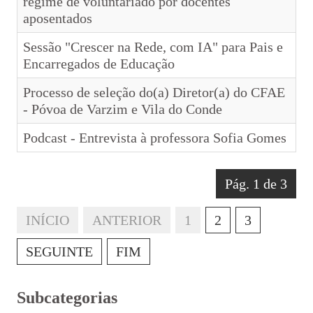
regime de voluntariado por docentes
aposentados
Calendário Escolar
Sessão "Crescer na Rede, com IA" para Pais e
Contacto
Encarregados de Educação
ALUNOS
Processo de seleção do(a) Diretor(a) do CFAE
- Póvoa de Varzim e Vila do Conde
Seguro Escolar
Podcast - Entrevista à professora Sofia Gomes
Política de Privacidade e Proteção de Dados Pessoais
Matrículas 2024/2025
Pág. 1 de 3
Manuais Escolares
INÍCIO
ANTERIOR
1
2
3
Escola Digital - Kit Digital
SEGUINTE
FIM
E-mail institucional
Acesso ao GIAE
Subcategorias
Pedido de justificação de faltas no GIAE