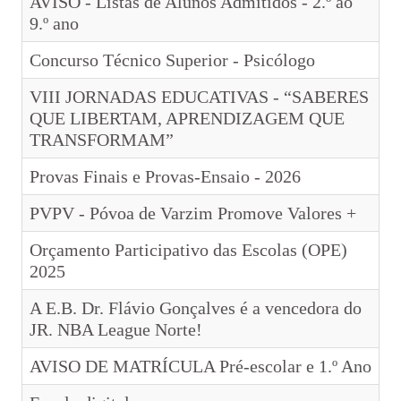
AVISO - Listas de Alunos Admitidos - 2.º ao
Órgãos de Gestão
9.º ano
Documentos Orientadores
Concurso Técnico Superior - Psicólogo
Regulamento Interno
VIII JORNADAS EDUCATIVAS - “SABERES
QUE LIBERTAM, APRENDIZAGEM QUE
Projeto Educativo
TRANSFORMAM”
Calendário das Atividades do Agrupamento
Provas Finais e Provas-Ensaio - 2026
Plano Anual de Atividades
PVPV - Póvoa de Varzim Promove Valores +
Estratégia de Educação para a Cidadania na Escola
Orçamento Participativo das Escolas (OPE)
2025
Critérios de Avaliação
A E.B. Dr. Flávio Gonçalves é a vencedora do
Plano 21|23 Escola+
JR. NBA League Norte!
Plano 23|24 Escola +
AVISO DE MATRÍCULA Pré-escolar e 1.º Ano
Avaliação externa 1.º Ciclo Avaliativo