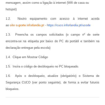
mensagem, assim como a ligação à internet (Wifi de casa ou
Calendário Escolar
hotspot)
Contacto
1.2. Noutro equipamento com acesso à internet ac
eda
ALUNOS
ao
site
suporte.inforlandia.pt
-
https://cuco.inforlandia.pt/ucode
1.3. Preencha os campos solicitados (o campo nº de serie
Seguro Escolar
encontra-se na etiqueta por baixo do PC do portátil e também na
Política de Privacidade e Proteção de Dados Pessoais
declaração entregue pela escola)
Matrículas 2024/2025
1.4. Clique em Mostrar Código
Manuais Escolares
1.5. Insira o código de desbloqueio no PC bloqueado.
Escola Digital - Kit Digital
1.6. Após o desbloqueio, atualize (obrigatório) o Sistema de
Segurança CUCO (ver ponto seguinte), de forma a evitar futuros
E-mail institucional
bloqueios.
Acesso ao GIAE
Pedido de justificação de faltas no GIAE