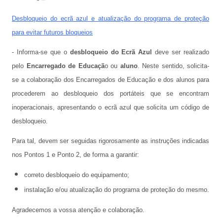
Órgãos de Gestão
Desbloqueio do ecrã azul e atualização do programa de proteção
Documentos Orientadores
para evitar futuros bloqueios
Regulamento Interno
- Informa-se que o
desbloqueio do Ecrã Azul
deve ser realizado
pelo
Encarregado de Educaçã
o ou
aluno
.
Neste sentido, solicita-
Projeto Educativo
se a colaboração dos Encarregados de Educação e dos alunos para
Calendário das Atividades do Agrupamento
procederem ao desbloqueio dos portáteis que se encontram
inoperacionais, apresentando o ecrã azul que solicita um código de
Plano Anual de Atividades
desbloqueio.
Estratégia de Educação para a Cidadania na Escola
Para tal, devem ser seguidas rigorosamente as instruções indicadas
Critérios de Avaliação
nos
Pontos 1 e Ponto 2
, de forma a garantir:
Plano 21|23 Escola+
correto desbloqueio do equipamento;
instalação e/ou atualização do programa de proteção do mesmo.
Plano 23|24 Escola +
Agradecemos a vossa atenção e colaboração.
Avaliação externa 1.º Ciclo Avaliativo