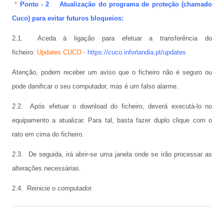
*
Ponto - 2 Atualização do programa de proteção (chamado
Cuco) para evitar futuros bloqueios:
Cartão do aluno
2.1. Aceda à ligação para efetuar a transferência do
Carregar cartão - online
fiche
iro:
Updates CUCO
-
https://cuco.inforlandia.pt/updates
Provas e Exames 25/26
Atenção
, podem receb
er um aviso que o ficheiro não é seguro ou
Arquivo de Provas e Exames
pode danificar o seu computador, mas é um falso alarme.
IAVE - Informações Provas e Exames 2025/2026
2.2. Após efetuar o download do ficheiro, deverá executá-lo no
equipamento a atualizar. Para tal, basta fazer duplo clique com o
IAVE - Calendário 2025/2026
rato em cima do ficheiro.
NOTÍCIAS
2.3. De seguida, irá abrir-se uma janela onde se irão processar as
Podcasts
alterações necessárias.
Jornal Online - FGnotícias
2.4. Reinicie o computador.
@flavio_AEDFG