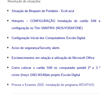
Resolução de situações:
@be_abrir_livros
Situação de Bloqueio de Portáteis - Ecrã azul
CONCURSOS
Hotspots – CONFIGURAÇÃO Instalação do cartão SIM e
Bibliotecário
configuração no Thin SMATRIX (NOS/VODAFONE)
Psicologo(a)
Configuração Inicial dos Computadores Escola Digital
Docentes
Aviso de segurança/Security alerts
Não Docentes
Esclarecimentos em relação à utilização do Microsoft Office
Mediadora
Como colocar o cartão SIM no computador portátil 2º e 3 º
ciclos (Insys GW1-W149)do projeto Escola Digital
Provas e Exames 2025: Instalação do programa INTUITIVO