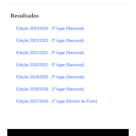
Avaliação externa 2.º Ciclo Avaliativo
Resultados
Autoavaliação
Edição 2023/2024 - 2º lugar (Nacional)
PADDE - Plano de Ação para Desenvolvimento Digital da Escola
Edição 2022/2023 - 2º lugar (Nacional)
Canal de denúncias
Edição 2021/2022 - 5º lugar (Nacional)
Serviços Administrativos
Edição 2020/2021 - 5º lugar (Nacional)
Serviços de Psicologia e Orientação
Edição 2019/2020 - 2º lugar (Nacional)
Biblioteca escolar
Edição 2018/2019 - 2º lugar (Nacional)
Jornal FGnotícias
Edição 2017/2018 - 1º lugar (Distrito do Porto
)
Programa de voluntariado por docentes aposentados
PVPV+ Póvoa de Varzim Promove Valores
Plano de Formação