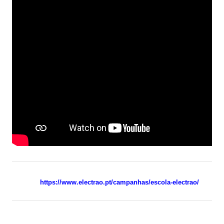
Calendário Escolar
Contacto
ALUNOS
Seguro Escolar
Política de Privacidade e Proteção de Dados Pessoais
Matrículas 2024/2025
Manuais Escolares
Escola Digital - Kit Digital
E-mail institucional
https://www.electrao.pt/campanhas/escola-electrao/
Acesso ao GIAE
Pedido de justificação de faltas no GIAE