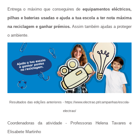
Órgãos de Gestão
Entrega o máximo que conseguires de
equipamentos eléctricos,
pilhas e baterias usadas e ajuda a tua escola a ter nota máxima
Documentos Orientadores
na reciclagem e ganhar prémios.
Assim também ajudas a proteger
Regulamento Interno
o ambiente.
Projeto Educativo
Calendário das Atividades do Agrupamento
Plano Anual de Atividades
Estratégia de Educação para a Cidadania na Escola
Critérios de Avaliação
Resultados das edições anteriores -
https://www.electrao.pt/campanhas/escola-
Plano 21|23 Escola+
electrao/
Plano 23|24 Escola +
Coordenadoras da atividade - Professoras Helena Tavares e
Elisabete Martinho
Avaliação externa 1.º Ciclo Avaliativo