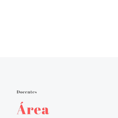
Órgãos de Gestão
Documentos Orientadores
Regulamento Interno
Projeto Educativo
Calendário das Atividades do Agrupamento
Plano Anual de Atividades
Estratégia de Educação para a Cidadania na Escola
Critérios de Avaliação
Plano 21|23 Escola+
Plano 23|24 Escola +
Avaliação externa 1.º Ciclo Avaliativo