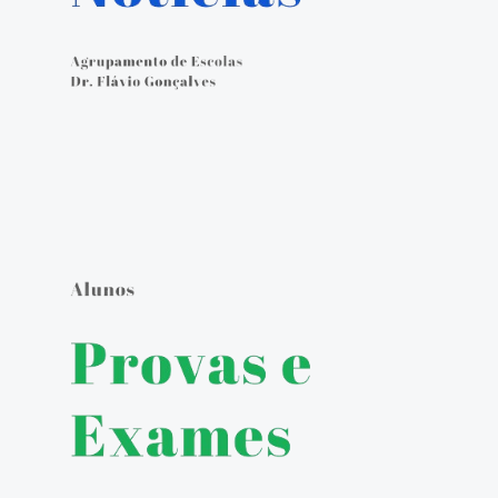
Calendário Escolar
Contacto
ALUNOS
Seguro Escolar
Política de Privacidade e Proteção de Dados Pessoais
Matrículas 2024/2025
Manuais Escolares
Escola Digital - Kit Digital
E-mail institucional
Acesso ao GIAE
Pedido de justificação de faltas no GIAE