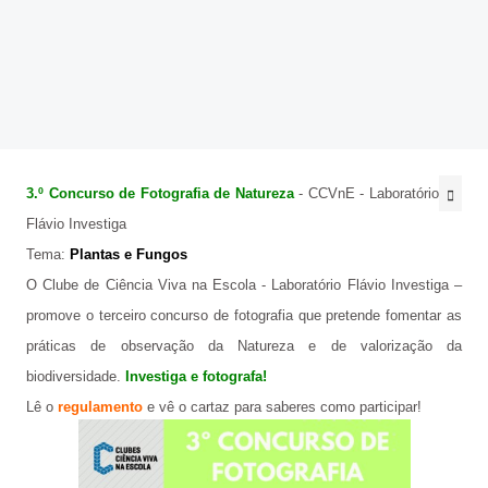
@be_abrir_livros
CONCURSOS
Bibliotecário
Psicologo(a)
3.º Concurso de Fotografia de Natureza
- CCVnE - Laboratório
Docentes
Flávio Investiga
Não Docentes
Tema:
Plantas e Fungos
O Clube de Ciência Viva na Escola - Laboratório Flávio Investiga –
Mediadora
promove o terceiro concurso de fotografi
a que pretende fomentar as
práticas de observação da Natureza e de valorização da
biodiversidade.
Investiga e fotografa!
Lê o
regulamento
e vê o cartaz para saberes como participar!