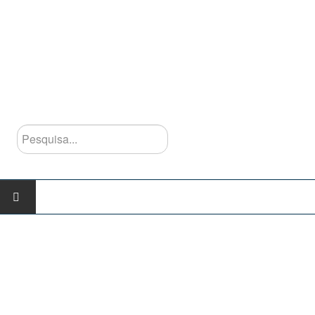
Pesquisa...
INÍCIO
AGRUPAMENTO
Escolas do Agrupamento