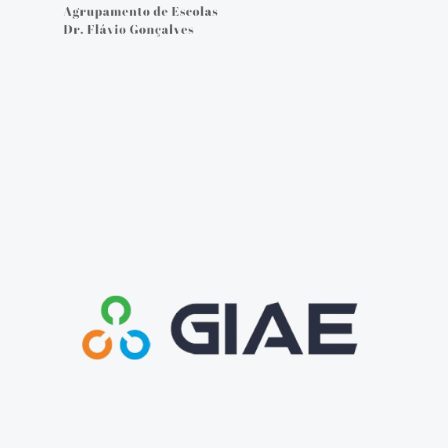
Cartão do aluno
Carregar cartão - online
Provas e Exames 25/26
Arquivo de Provas e Exames
IAVE - Informações Provas e Exames 2025/2026
IAVE - Calendário 2025/2026
NOTÍCIAS
Podcasts
Jornal Online - FGnotícias
@flavio_AEDFG