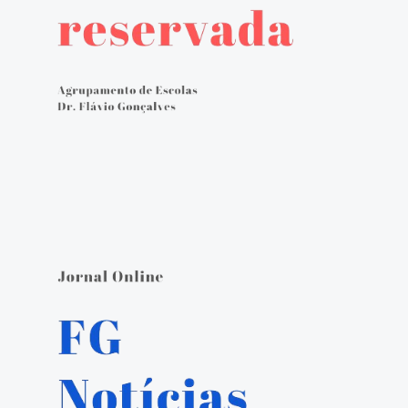
Avaliação externa 2.º Ciclo Avaliativo
Autoavaliação
PADDE - Plano de Ação para Desenvolvimento Digital da Escola
Canal de denúncias
Serviços Administrativos
Serviços de Psicologia e Orientação
Biblioteca escolar
Jornal FGnotícias
Programa de voluntariado por docentes aposentados
PVPV+ Póvoa de Varzim Promove Valores
Plano de Formação