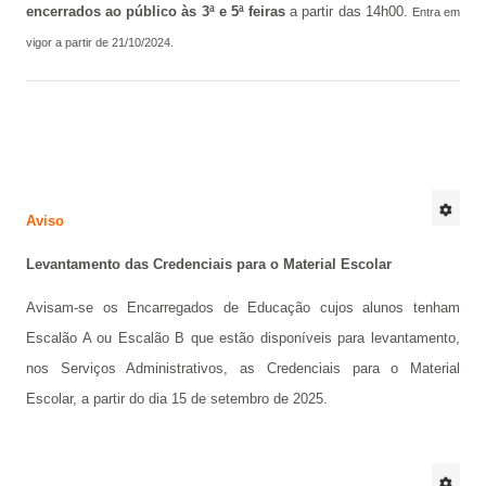
encerrados ao público às 3ª e 5ª feiras
a partir das 14h00.
Entra em
Avaliação externa 2.º Ciclo Avaliativo
vigor a partir de 21/10/2024.
Autoavaliação
PADDE - Plano de Ação para Desenvolvimento Digital da Escola
Canal de denúncias
Serviços Administrativos
Aviso
Serviços de Psicologia e Orientação
Levantamento das Credenciais para o Material Escolar
Biblioteca escolar
Avisam-se os Encarregados de Educação cujos alunos tenham
Jornal FGnotícias
Escalão A ou Escalão B que estão disponíveis para levantamento,
nos Serviços Administrativos, as Credenciais para o Material
Programa de voluntariado por docentes aposentados
Escolar, a partir do dia 15 de setembro de 2025.
PVPV+ Póvoa de Varzim Promove Valores
Plano de Formação