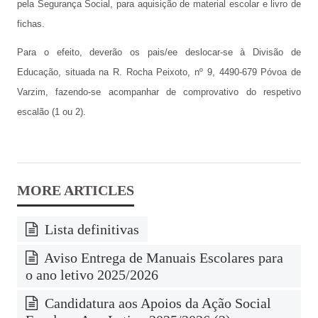
pela Segurança Social, para aquisição de material escolar e livro de
fichas.
Cartão do aluno
Para o efeito, deverão os pais/ee deslocar-se à Divisão de
Carregar cartão - online
Educação, situada na R. Rocha Peixoto, nº 9, 4490-679 Póvoa de
Provas e Exames 25/26
Varzim, fazendo-se acompanhar de comprovativo do respetivo
escalão (1 ou 2).
Arquivo de Provas e Exames
IAVE - Informações Provas e Exames 2025/2026
IAVE - Calendário 2025/2026
NOTÍCIAS
Lista definitivas
Podcasts
Aviso Entrega de Manuais Escolares para
Jornal Online - FGnotícias
o ano letivo 2025/2026
@flavio_AEDFG
Candidatura aos Apoios da Ação Social