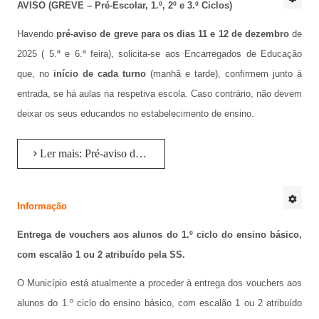
AVISO
(GREVE – Pré-Escolar, 1.º, 2º e 3.º Ciclos)
Calendário Escolar
Havendo
pré-aviso de greve para os dias 11 e 12 de dezembro
de
Contacto
2025 ( 5.ª e 6.ª feira), solicita-se aos Encarregados de Educação
que, no
início de cada turno
(manhã e tarde), confirmem junto à
ALUNOS
entrada, se há aulas na respetiva escola. Caso contrário, não devem
Seguro Escolar
deixar os seus educandos no estabelecimento de ensino.
Política de Privacidade e Proteção de Dados Pessoais
Ler mais: Pré-aviso de greve para os dias 11 e 12 de dezembro
Matrículas 2024/2025
Manuais Escolares
Informação
Escola Digital - Kit Digital
Entrega de vouchers aos alunos do 1.º ciclo do ensino básico,
com escalão 1 ou 2 atribuído pela SS.
E-mail institucional
O Município está atualmente a proceder à entrega dos vouchers aos
Acesso ao GIAE
alunos do 1.º ciclo do ensino básico, com escalão 1 ou 2 atribuído
Pedido de justificação de faltas no GIAE