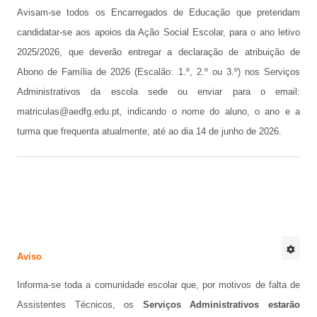
Avisam-se todos os Encarregados de Educação que pretendam
Órgãos de Gestão
candidatar-se aos apoios da Ação Social Escolar, para o ano letivo
Documentos Orientadores
2025/2026, que deverão entregar a declaração de atribuição de
Regulamento Interno
Abono de Família de 2026 (Escalão: 1.º, 2.º ou 3.º) nos Serviços
Administrativos da escola sede ou enviar para o email:
Projeto Educativo
matriculas@aedfg.edu.pt
, indicando o nome do aluno, o ano e a
Calendário das Atividades do Agrupamento
turma que frequenta atualmente, até ao dia 14 de junho de 2026.
Plano Anual de Atividades
Estratégia de Educação para a Cidadania na Escola
Critérios de Avaliação
Plano 21|23 Escola+
Aviso
Plano 23|24 Escola +
Informa-se toda a comunidade escolar que, por motivos de falta de
Avaliação externa 1.º Ciclo Avaliativo
Assistentes Técnicos, os
Serviços Administrativos estarão