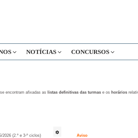
NOS
NOTÍCIAS
CONCURSOS
 se encontram afixadas as
listas definitivas das turmas
e os
horários
relat
.
2026 (2.º e 3-º ciclos)
Aviso