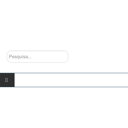
Pesquisa...
INÍCIO
AGRUPAMENTO
Escolas do Agrupamento