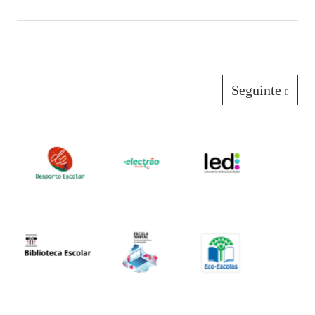
Órgãos de Gestão
Documentos Orientadores
Regulamento Interno
Seguinte
Projeto Educativo
Calendário das Atividades do Agrupamento
Plano Anual de Atividades
Estratégia de Educação para a Cidadania na Escola
Critérios de Avaliação
Plano 21|23 Escola+
Plano 23|24 Escola +
Avaliação externa 1.º Ciclo Avaliativo