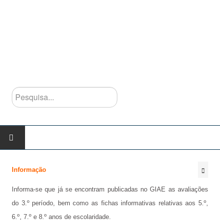
Pesquisa...
INÍCIO
Informação
AGRUPAMENTO
Informa-se que já se encontram publicadas no GIAE as avaliações
do 3.º período, bem como as fichas informativas relativas aos 5.º,
Escolas do Agrupamento
6.º, 7.º e 8.º anos de escolaridade.