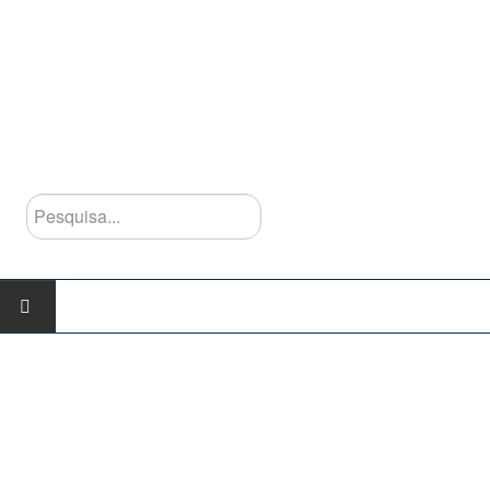
Pesquisa...
INÍCIO
AGRUPAMENTO
Escolas do Agrupamento