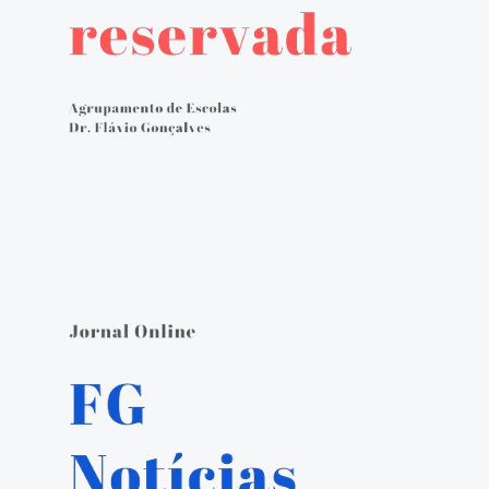
Avaliação externa 2.º Ciclo Avaliativo
Autoavaliação
PADDE - Plano de Ação para Desenvolvimento Digital da Escola
Canal de denúncias
Serviços Administrativos
Serviços de Psicologia e Orientação
Biblioteca escolar
Jornal FGnotícias
Programa de voluntariado por docentes aposentados
PVPV+ Póvoa de Varzim Promove Valores
Plano de Formação