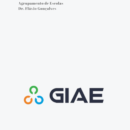
Cartão do aluno
Carregar cartão - online
Provas e Exames 25/26
Arquivo de Provas e Exames
IAVE - Informações Provas e Exames 2025/2026
IAVE - Calendário 2025/2026
NOTÍCIAS
Podcasts
Jornal Online - FGnotícias
@flavio_AEDFG