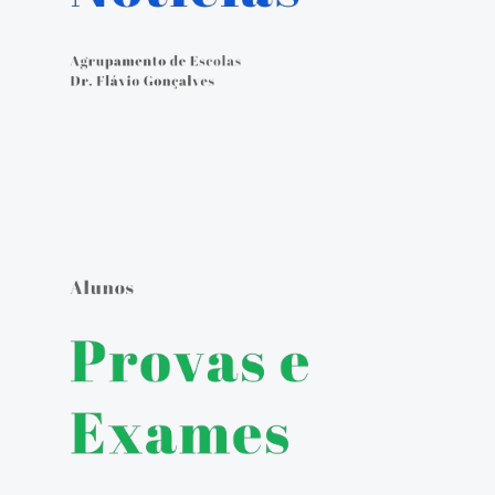
Calendário Escolar
Contacto
ALUNOS
Seguro Escolar
Política de Privacidade e Proteção de Dados Pessoais
Matrículas 2024/2025
Manuais Escolares
Escola Digital - Kit Digital
E-mail institucional
Acesso ao GIAE
Pedido de justificação de faltas no GIAE