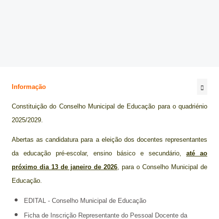
@be_abrir_livros
CONCURSOS
Bibliotecário
Psicologo(a)
Informação
Docentes
Constituição do Conselho Municipal de Educação para o quadriénio
Não Docentes
2025/2029.
Mediadora
Abertas as candidatura para a eleição dos docentes representantes
da educação pré-escolar, ensino básico e secundário,
até ao
próximo dia 13 de janeiro de 2026
, para o Conselho Municipal de
Educação.
EDITAL - Conselho Municipal de Educação
Ficha de Inscrição Representante do Pessoal Docente da