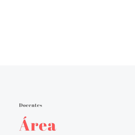
Órgãos de Gestão
Documentos Orientadores
Regulamento Interno
Projeto Educativo
Calendário das Atividades do Agrupamento
Plano Anual de Atividades
Estratégia de Educação para a Cidadania na Escola
Critérios de Avaliação
Plano 21|23 Escola+
Plano 23|24 Escola +
Avaliação externa 1.º Ciclo Avaliativo