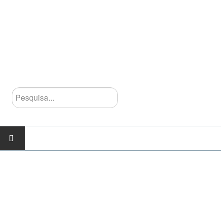
Pesquisa...
INÍCIO
AGRUPAMENTO
Escolas do Agrupamento