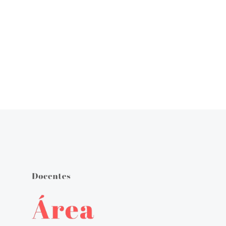
Órgãos de Gestão
Documentos Orientadores
Regulamento Interno
Projeto Educativo
Calendário das Atividades do Agrupamento
Plano Anual de Atividades
Estratégia de Educação para a Cidadania na Escola
Critérios de Avaliação
Plano 21|23 Escola+
Plano 23|24 Escola +
Avaliação externa 1.º Ciclo Avaliativo