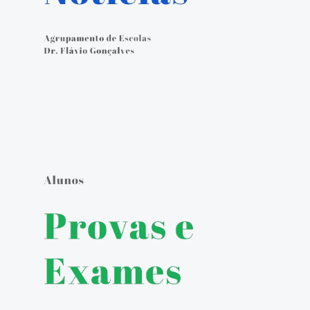
Calendário Escolar
Contacto
ALUNOS
Seguro Escolar
Política de Privacidade e Proteção de Dados Pessoais
Matrículas 2024/2025
Manuais Escolares
Escola Digital - Kit Digital
E-mail institucional
Acesso ao GIAE
Pedido de justificação de faltas no GIAE