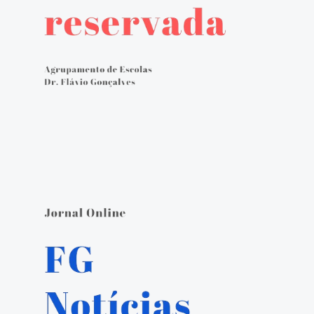
Avaliação externa 2.º Ciclo Avaliativo
Autoavaliação
PADDE - Plano de Ação para Desenvolvimento Digital da Escola
Canal de denúncias
Serviços Administrativos
Serviços de Psicologia e Orientação
Biblioteca escolar
Jornal FGnotícias
Programa de voluntariado por docentes aposentados
PVPV+ Póvoa de Varzim Promove Valores
Plano de Formação