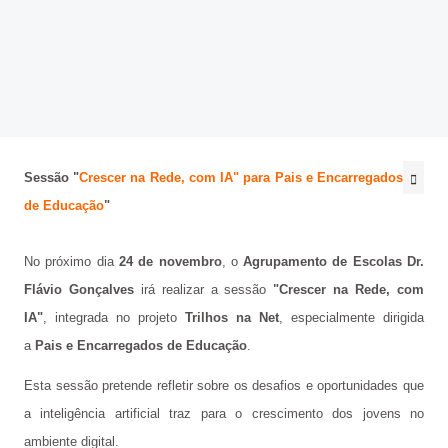
@be_abrir_livros
CONCURSOS
Bibliotecário
Psicologo(a)
Sessão "
Crescer na Rede, com IA" para Pais e Encarregados
Docentes
de Educação
"
Não Docentes
No próximo dia
24 de novembro
, o
Agrupamento de Escolas Dr.
Mediadora
Flávio Gonçalves
irá realizar a sessão
"Crescer na Rede, com
IA"
, integrada no projeto
Trilhos na Net
, especialmente dirigida
a
Pais e Encarregados de Educação
.
Esta sessão pretende refletir sobre os desafios e oportunidades que
a inteligência artificial traz para o crescimento dos jovens no
ambiente digital.