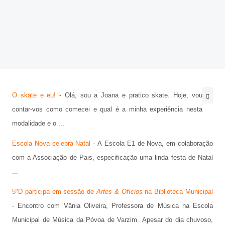
@be_abrir_livros
CONCURSOS
Bibliotecário
Psicologo(a)
Docentes
O skate e eu!
- Olá,
sou a Joana e pratico skate. Hoje, vou
contar-vos como comecei e qual é a minha experiência nesta
Não Docentes
modalidade e o ...
Mediadora
Escola Nova celebra Natal
- A Escola E1 de Nova, em colaboração
com a Associação de Pais, especificação uma linda festa de Natal
...
5ºD
participa em sessão de
Artes
&
Ofícios
na Biblioteca Municipal
-
Encontro
com Vânia Oliveira, Professora de Música na Escola
Municipal de Música da Póvoa de Varzim.
Apesar do dia chuvoso,