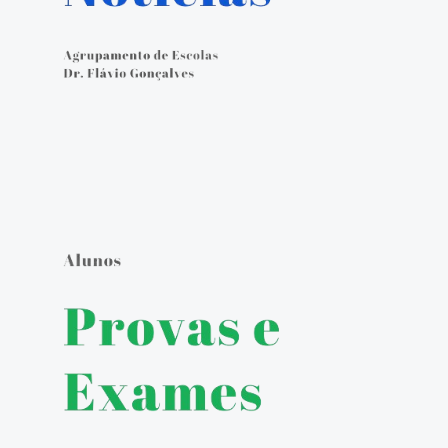
Calendário Escolar
Contacto
ALUNOS
Seguro Escolar
Política de Privacidade e Proteção de Dados Pessoais
Matrículas 2024/2025
Manuais Escolares
Escola Digital - Kit Digital
E-mail institucional
Acesso ao GIAE
Pedido de justificação de faltas no GIAE