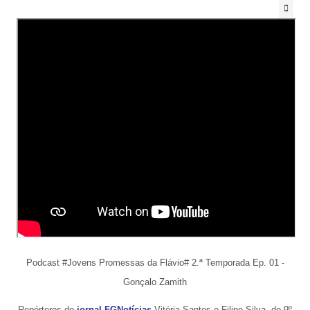
Podcast #Jovens Promessas da Flávio# 2.ª Temporada Ep. 01 -
Gonçalo Zamith
Repórteres do
jornal FGNotícias
Vitória Santos e Filipe Silva, do 9º