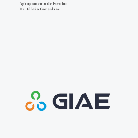
Cartão do aluno
Carregar cartão - online
Provas e Exames 25/26
Arquivo de Provas e Exames
IAVE - Informações Provas e Exames 2025/2026
IAVE - Calendário 2025/2026
NOTÍCIAS
Podcasts
Jornal Online - FGnotícias
@flavio_AEDFG