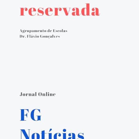
Avaliação externa 2.º Ciclo Avaliativo
Autoavaliação
PADDE - Plano de Ação para Desenvolvimento Digital da Escola
Canal de denúncias
Serviços Administrativos
Serviços de Psicologia e Orientação
Biblioteca escolar
Jornal FGnotícias
Programa de voluntariado por docentes aposentados
PVPV+ Póvoa de Varzim Promove Valores
Plano de Formação