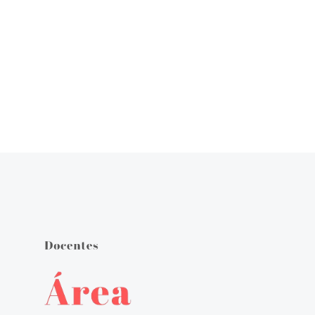
Órgãos de Gestão
Documentos Orientadores
Regulamento Interno
Projeto Educativo
Calendário das Atividades do Agrupamento
Plano Anual de Atividades
Estratégia de Educação para a Cidadania na Escola
Critérios de Avaliação
Plano 21|23 Escola+
Plano 23|24 Escola +
Avaliação externa 1.º Ciclo Avaliativo