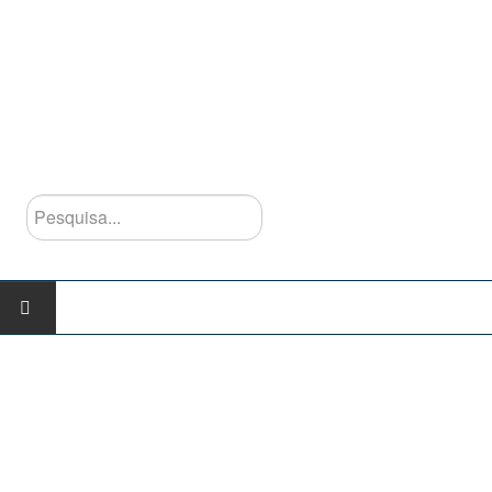
Pesquisa...
INÍCIO
AGRUPAMENTO
Escolas do Agrupamento