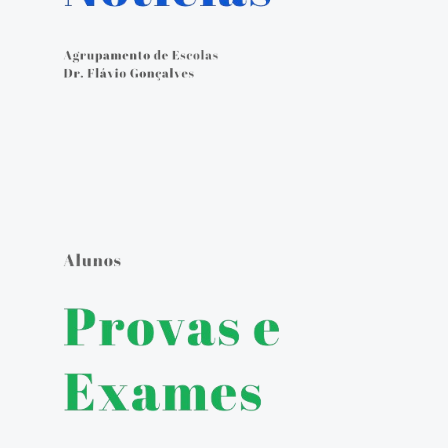
Calendário Escolar
Contacto
ALUNOS
Seguro Escolar
Política de Privacidade e Proteção de Dados Pessoais
Matrículas 2024/2025
Manuais Escolares
Escola Digital - Kit Digital
E-mail institucional
Acesso ao GIAE
Pedido de justificação de faltas no GIAE