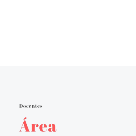
Órgãos de Gestão
Documentos Orientadores
Regulamento Interno
Projeto Educativo
Calendário das Atividades do Agrupamento
Plano Anual de Atividades
Estratégia de Educação para a Cidadania na Escola
Critérios de Avaliação
Plano 21|23 Escola+
Plano 23|24 Escola +
Avaliação externa 1.º Ciclo Avaliativo