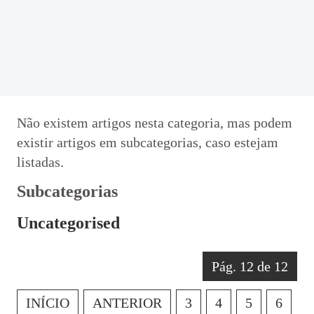
@be_abrir_livros
CONCURSOS
Bibliotecário
Psicologo(a)
Não existem artigos nesta categoria, mas podem
Docentes
existir artigos em subcategorias, caso estejam
Não Docentes
listadas.
Mediadora
Subcategorias
Uncategorised
Pág. 12 de 12
INÍCIO
ANTERIOR
3
4
5
6