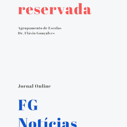
Avaliação externa 2.º Ciclo Avaliativo
Autoavaliação
PADDE - Plano de Ação para Desenvolvimento Digital da Escola
Canal de denúncias
Serviços Administrativos
Serviços de Psicologia e Orientação
Biblioteca escolar
Jornal FGnotícias
Programa de voluntariado por docentes aposentados
PVPV+ Póvoa de Varzim Promove Valores
Plano de Formação