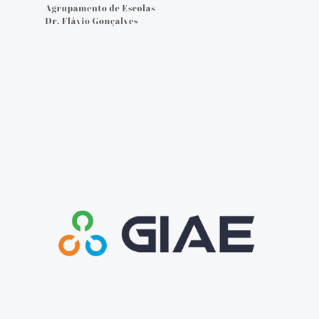
Cartão do aluno
Carregar cartão - online
Provas e Exames 25/26
Arquivo de Provas e Exames
IAVE - Informações Provas e Exames 2025/2026
IAVE - Calendário 2025/2026
NOTÍCIAS
Podcasts
Jornal Online - FGnotícias
@flavio_AEDFG