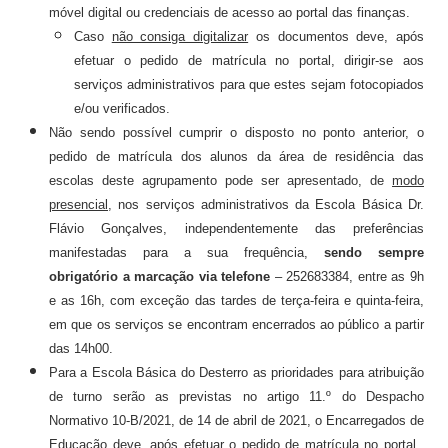
ALUNOS
móvel digital ou credenciais de acesso ao portal das finanças.
Caso
não consiga digitalizar
os documentos deve, após
efetuar o pedido de matrícula no portal, dirigir-se aos
Seguro Escolar
serviços administrativos para que estes sejam fotocopiados
Política de Privacidade e Proteção de Dados Pessoais
e/ou verificados.
Não sendo possível cumprir o disposto no ponto anterior, o
Matrículas 2024/2025
pedido de matrícula dos alunos da área de residência das
escolas deste agrupamento pode se
r apre
sentado, de
modo
Manuais Escolares
presencial
,
nos serviços administrativos da Escola Básica Dr.
Escola Digital - Kit Digital
Flávio Gonçalves, independentemente das preferências
manifestadas para a sua frequência,
sendo sempre
E-mail institucional
obrigatório a marcação via telefone
– 252683384, entre as 9h
e as 16h, com exceção das tardes de terça-feira e quinta-feira,
Acesso ao GIAE
em que os serviços se encontram encerrados ao público a partir
Pedido de justificação de faltas no GIAE
das 14h00.
Para a Escola Básica do Desterro as prioridades para atribuição
Cartão do aluno
de turno serão as previstas no artigo 11.º do Despacho
Normativo 10-B/2021, de 14 de abril de 2021, o Encarregados de
Carregar cartão - online
Educação deve, após efetuar o pedido de matrícula no portal,