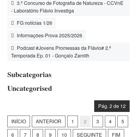
3.º Concurso de Fotografia de Natureza - CCVnE
- Laboratório Flávio Investiga
FG notícias 1/26
Informações-Prova 2025/2026
Podcast #Jovens Promessas da Flávio# 2.ª
Temporada Ep. 01 - Gonçalo Zamith
Subcategorias
Uncategorised
Pág. 2 de 12
INÍCIO
ANTERIOR
1
2
3
4
5
6
7
8
9
10
SEGUINTE
FIM