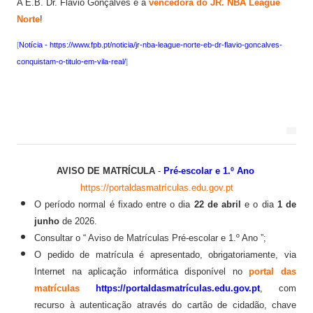
A E.B. Dr. Flávio Gonçalves é a
vencedora do JR. NBA League
PADDE - Plano de Ação para Desenvolvimento Digital da Escol
Norte
!
Canal de denúncias
[
Notícia - https://www.fpb.pt/noticia/jr-nba-league-norte-eb-dr-flavio-goncalves-
conquistam-o-titulo-em-vila-real/
Serviços Administrativos
]
Serviços de Psicologia e Orientação
Biblioteca escolar
Jornal FGnotícias
AVISO DE MATRÍCULA
-
Pré-escolar e 1.º Ano
Programa de voluntariado por docentes aposentados
https://portaldasmatrículas.edu.gov.pt
O período normal é fixado entre o dia
22 de abril
e o dia
1 de
PVPV+ Póvoa de Varzim Promove Valores
junho
de 2026.
Plano de Formação
Consultar o “
Aviso de Matrículas Pré-escolar e 1.º Ano
”;
O pedido de matrícula é apresentado, obrigatoriamente, via
Calendário Escolar
Internet na aplicação informática disponível no
portal das
matrículas
https://portaldasmatrículas.edu.gov.pt
, com
Contacto
recurso à autenticação através do cartão de cidadão, chave