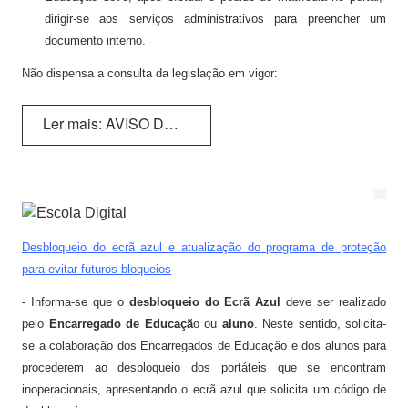
dirigir-se aos serviços administrativos para preencher um
Provas e Exames 25/26
documento interno.
Arquivo de Provas e Exames
Não dispensa a consulta da legislação em vigor:
IAVE - Informações Provas e Exames 2025/2026
Ler mais: AVISO DE MATRÍCULA Pré-escolar e 1.º Ano
IAVE - Calendário 2025/2026
NOTÍCIAS
Podcasts
Desbloqueio do ecrã azul e atualização do programa de proteção
Jornal Online - FGnotícias
para evitar futuros bloqueios
@flavio_AEDFG
- Informa-se que o
desbloqueio do Ecrã Azul
deve ser realizado
pelo
Encarregado de Educaçã
o ou
aluno
.
Neste sentido, solicita-
@be_abrir_livros
se a colaboração dos Encarregados de Educação e dos alunos para
procederem ao desbloqueio dos portáteis que se encontram
CONCURSOS
inoperacionais, apresentando o ecrã azul que solicita um código de