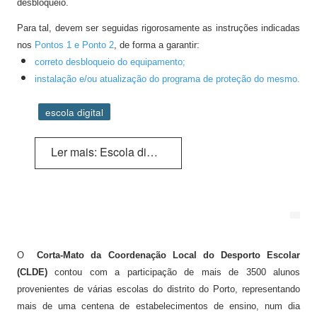
desbloqueio.
Bibliotecário
Para tal, devem ser seguidas rigorosamente as instruções indicadas
Psicologo(a)
nos
Pontos 1 e Ponto 2
, de forma a garantir:
Docentes
correto desbloqueio do equipamento;
instalação e/ou atualização do programa de proteção do mesmo.
Não Docentes
escola digital
Mediadora
Ler mais: Escola digital
O
Corta-Mato da Coordenação Local do Desporto Escolar
(CLDE)
contou com a participação de mais de 3500
alunos
provenientes de várias escolas do distrito do Porto, representando
mais de uma centena de estabelecimentos de ensino, num dia